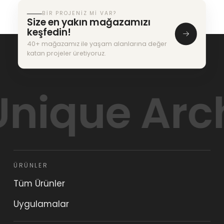
BIR PROJENIZ MI VAR?
Size en yakın mağazamızı
keşfedin!
40+ mağazamız ile yaşam alanlarına değer
katan projeler üretiyoruz.
ue Architec
ÜRÜNLER
Tüm Ürünler
Uygulamalar