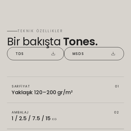
TEKNİK ÖZELLİKLER
Bir bakışta
Tones.
TDS
MSDS
SARFİYAT
01
Yaklaşık 120–200 gr/m²
AMBALAJ
02
1 / 2.5 / 7.5 / 15
KG