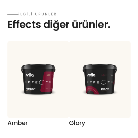
İLGİLİ ÜRÜNLER
Effects diğer ürünler.
Amber
Glory
F